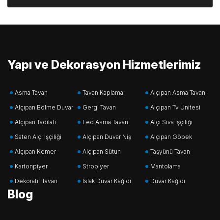
Yapı ve Dekorasyon Hizmetlerimiz
Asma Tavan
Tavan Kaplama
Alçıpan Asma Tavan
Alçıpan Bölme Duvar
Gergi Tavan
Alçıpan Tv Ünitesi
Alçıpan Tadilatı
Led Asma Tavan
Alçı Sıva İşçiliği
Saten Alçı İşçiliği
Alçıpan Duvar Niş
Alçıpan Göbek
Alçıpan Kemer
Alçıpan Sütun
Taşyünü Tavan
Kartonpiyer
Stropiyer
Mantolama
Dekoratif Tavan
Islak Duvar Kağıdı
Duvar Kağıdı
Blog