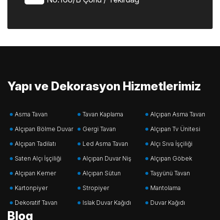
Yapı ve Dekorasyon Hizmetlerimiz
Asma Tavan
Tavan Kaplama
Alçıpan Asma Tavan
Alçıpan Bölme Duvar
Gergi Tavan
Alçıpan Tv Ünitesi
Alçıpan Tadilatı
Led Asma Tavan
Alçı Sıva İşçiliği
Saten Alçı İşçiliği
Alçıpan Duvar Niş
Alçıpan Göbek
Alçıpan Kemer
Alçıpan Sütun
Taşyünü Tavan
Kartonpiyer
Stropiyer
Mantolama
Dekoratif Tavan
Islak Duvar Kağıdı
Duvar Kağıdı
Blog