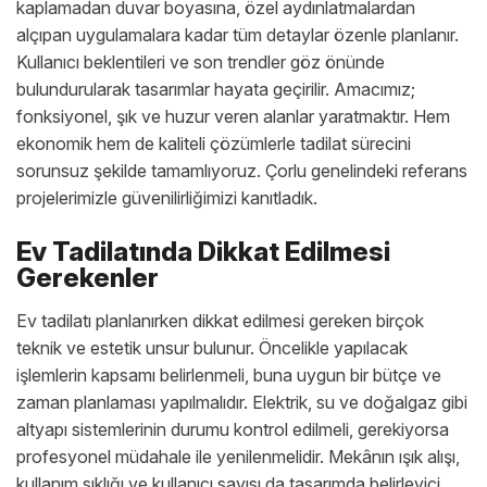
kaplamadan duvar boyasına, özel aydınlatmalardan
alçıpan uygulamalara kadar tüm detaylar özenle planlanır.
Kullanıcı beklentileri ve son trendler göz önünde
bulundurularak tasarımlar hayata geçirilir. Amacımız;
fonksiyonel, şık ve huzur veren alanlar yaratmaktır. Hem
ekonomik hem de kaliteli çözümlerle tadilat sürecini
sorunsuz şekilde tamamlıyoruz. Çorlu genelindeki referans
projelerimizle güvenilirliğimizi kanıtladık.
Ev Tadilatında Dikkat Edilmesi
Gerekenler
Ev tadilatı planlanırken dikkat edilmesi gereken birçok
teknik ve estetik unsur bulunur. Öncelikle yapılacak
işlemlerin kapsamı belirlenmeli, buna uygun bir bütçe ve
zaman planlaması yapılmalıdır. Elektrik, su ve doğalgaz gibi
altyapı sistemlerinin durumu kontrol edilmeli, gerekiyorsa
profesyonel müdahale ile yenilenmelidir. Mekânın ışık alışı,
kullanım sıklığı ve kullanıcı sayısı da tasarımda belirleyici