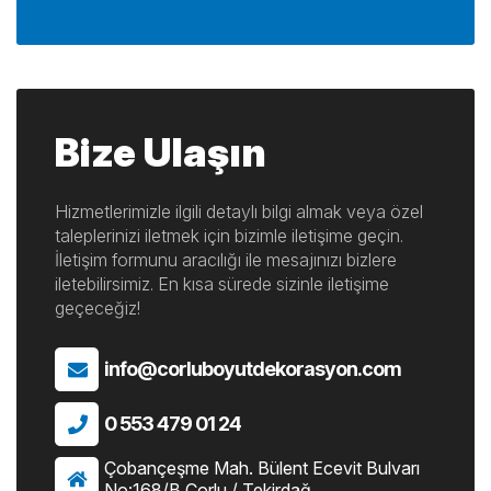
Bize Ulaşın
Hizmetlerimizle ilgili detaylı bilgi almak veya özel
taleplerinizi iletmek için bizimle iletişime geçin.
İletişim formunu aracılığı ile mesajınızı bizlere
iletebilirsimiz. En kısa sürede sizinle iletişime
geçeceğiz!
info@corluboyutdekorasyon.com
0 553 479 01 24
Çobançeşme Mah. Bülent Ecevit Bulvarı
No:168/B Çorlu / Tekirdağ