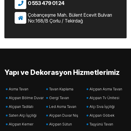
0 553 479 01 24
Çobançeşme Mah. Bülent Ecevit Bulvarı
No:168/B Çorlu / Tekirdağ
Yapı ve Dekorasyon Hizmetlerimiz
Asma Tavan
Tavan Kaplama
Alçıpan Asma Tavan
Alçıpan Bölme Duvar
Gergi Tavan
Alçıpan Tv Ünitesi
Alçıpan Tadilatı
Led Asma Tavan
Alçı Sıva İşçiliği
Saten Alçı İşçiliği
Alçıpan Duvar Niş
Alçıpan Göbek
Alçıpan Kemer
Alçıpan Sütun
Taşyünü Tavan