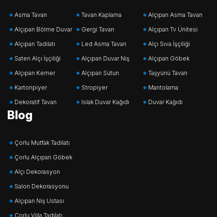
Asma Tavan
Tavan Kaplama
Alçıpan Asma Tavan
Alçıpan Bölme Duvar
Gergi Tavan
Alçıpan Tv Ünitesi
Alçıpan Tadilatı
Led Asma Tavan
Alçı Sıva İşçiliği
Saten Alçı İşçiliği
Alçıpan Duvar Niş
Alçıpan Göbek
Alçıpan Kemer
Alçıpan Sütun
Taşyünü Tavan
Kartonpiyer
Stropiyer
Mantolama
Dekoratif Tavan
Islak Duvar Kağıdı
Duvar Kağıdı
Blog
Çorlu Mutfak Tadilatı
Çorlu Alçıpan Göbek
Alçı Dekorasyon
Salon Dekorasyonu
Alçıpan Niş Ustası
Çorlu Villa Tadilatı