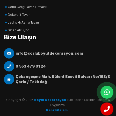
Çorlu Gergi Tavan Firmaları
Dekoratif Tavan
Led Işıklı Asma Tavan
Saten Alçı Çorlu
Bize Ulaşın
info@corluboyutdekorasyon.com
0 553 479 01 24
Çobançeşme Mah. Bülent Ecevit Bulvarı No:168/B
Çorlu / Tekirdağ
Copyright © 2026
Boyut Dekorasyon
Tüm Hakları Saklıdır. Tasarım &
Uygulama :
çorlu web tasarım