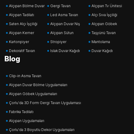
Alçıpan Bölme Duvar
Gergi Tavan
Alçıpan Tv Ünitesi
Alçıpan Tadilatı
Led Asma Tavan
Alçı Sıva İşçiliği
Saten Alçı İşçiliği
Alçıpan Duvar Niş
Alçıpan Göbek
Alçıpan Kemer
Alçıpan Sütun
Taşyünü Tavan
Kartonpiyer
Stropiyer
Mantolama
Dekoratif Tavan
Islak Duvar Kağıdı
Duvar Kağıdı
Blog
Clip-in Asma Tavan
Alçıpan Duvar Bölme Uygulamaları
Alçıpan Göbek Uygulamaları
Çorlu'da 3D Form Gergi Tavan Uygulaması
Fabrika Tadilatı
Alçıpan Uygulamaları
Çorlu'da 3 Boyutlu Dekor Uygulamaları