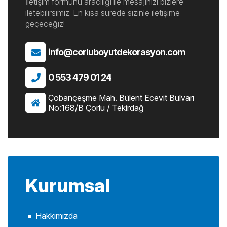
İletişim formunu aracılığı ile mesajınızı bizlere
iletebilirsimiz. En kısa sürede sizinle iletişime
geçeceğiz!
info@corluboyutdekorasyon.com
0 553 479 01 24
Çobançeşme Mah. Bülent Ecevit Bulvarı
No:168/B Çorlu / Tekirdağ
Kurumsal
Hakkımızda