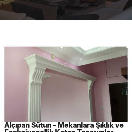
Alçıpan Sütun – Mekanlara Şıklık ve