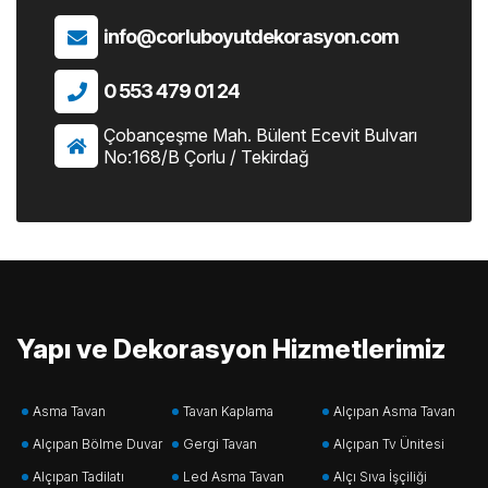
info@corluboyutdekorasyon.com
0 553 479 01 24
Çobançeşme Mah. Bülent Ecevit Bulvarı
No:168/B Çorlu / Tekirdağ
Yapı ve Dekorasyon Hizmetlerimiz
Asma Tavan
Tavan Kaplama
Alçıpan Asma Tavan
Alçıpan Bölme Duvar
Gergi Tavan
Alçıpan Tv Ünitesi
Alçıpan Tadilatı
Led Asma Tavan
Alçı Sıva İşçiliği