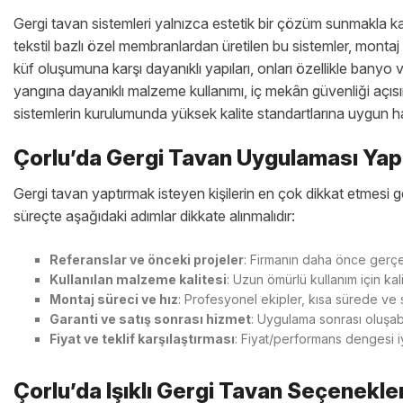
Gergi tavan sistemleri yalnızca estetik bir çözüm sunmakla k
tekstil bazlı özel membranlardan üretilen bu sistemler, montaj
küf oluşumuna karşı dayanıklı yapıları, onları özellikle banyo ve 
yangına dayanıklı malzeme kullanımı, iç mekân güvenliği açısın
sistemlerin kurulumunda yüksek kalite standartlarına uygun h
Çorlu’da Gergi Tavan Uygulaması Yapa
Gergi tavan yaptırmak isteyen kişilerin en çok dikkat etmesi g
süreçte aşağıdaki adımlar dikkate alınmalıdır:
Referanslar ve önceki projeler
: Firmanın daha önce gerçek
Kullanılan malzeme kalitesi
: Uzun ömürlü kullanım için kal
Montaj süreci ve hız
: Profesyonel ekipler, kısa sürede ve 
Garanti ve satış sonrası hizmet
: Uygulama sonrası oluşab
Fiyat ve teklif karşılaştırması
: Fiyat/performans dengesi iyi
Çorlu’da Işıklı Gergi Tavan Seçenekler