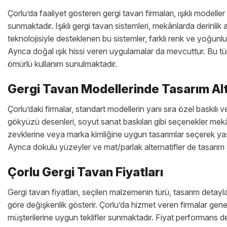
Çorlu’da faaliyet gösteren gergi tavan firmaları, ışıklı modell
sunmaktadır. Işıklı gergi tavan sistemleri, mekânlarda derinlik 
teknolojisiyle desteklenen bu sistemler, farklı renk ve yoğunl
Ayrıca doğal ışık hissi veren uygulamalar da mevcuttur. Bu t
ömürlü kullanım sunulmaktadır.
Gergi Tavan Modellerinde Tasarım Alt
Çorlu’daki firmalar, standart modellerin yanı sıra özel baskılı
gökyüzü desenleri, soyut sanat baskıları gibi seçenekler mekân
zevklerine veya marka kimliğine uygun tasarımlar seçerek yaşam
Ayrıca dokulu yüzeyler ve mat/parlak alternatifler de tasarım y
Çorlu Gergi Tavan Fiyatları
Gergi tavan fiyatları, seçilen malzemenin türü, tasarım detay
göre değişkenlik gösterir. Çorlu’da hizmet veren firmalar genel
müşterilerine uygun teklifler sunmaktadır. Fiyat performans den