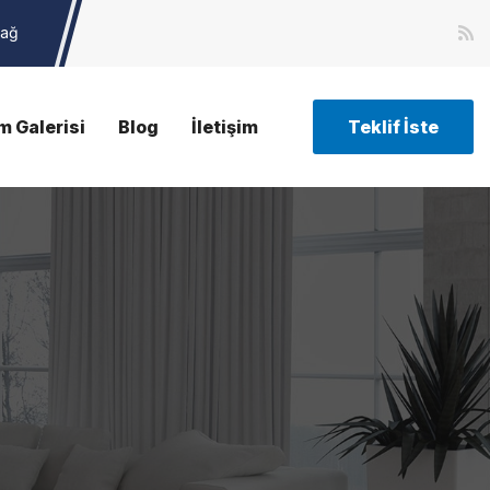
dağ
m Galerisi
Blog
İletişim
Teklif İste