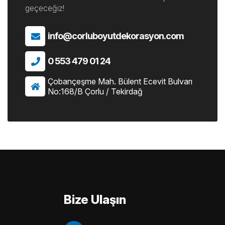
geçeceğiz!
info@corluboyutdekorasyon.com
0 553 479 01 24
Çobançeşme Mah. Bülent Ecevit Bulvarı
No:168/B Çorlu / Tekirdağ
Bize Ulaşın