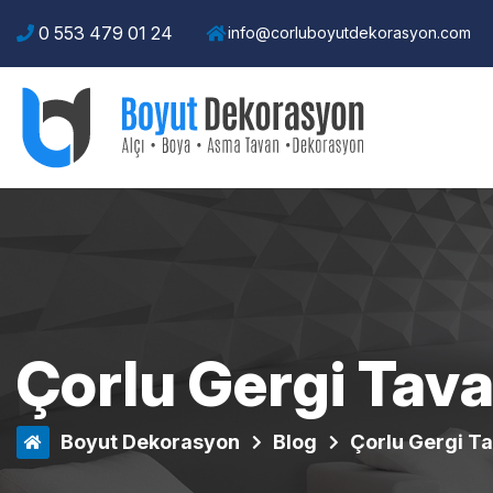
0 553 479 01 24
info@corluboyutdekorasyon.com
Çorlu Gergi Tava
Boyut Dekorasyon
Blog
Çorlu Gergi Ta