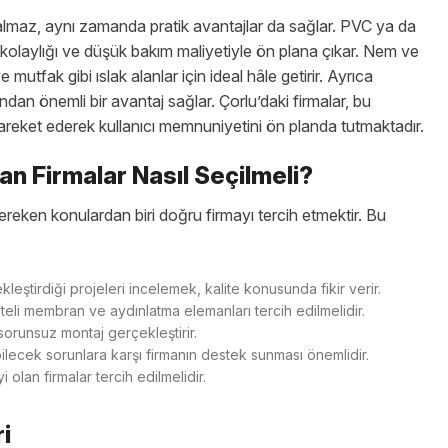
almaz, aynı zamanda pratik avantajlar da sağlar. PVC ya da
 kolaylığı ve düşük bakım maliyetiyle ön plana çıkar. Nem ve
mutfak gibi ıslak alanlar için ideal hâle getirir. Ayrıca
dan önemli bir avantaj sağlar. Çorlu’daki firmalar, bu
areket ederek kullanıcı memnuniyetini ön planda tutmaktadır.
n Firmalar Nasıl Seçilmeli?
ereken konulardan biri doğru firmayı tercih etmektir. Bu
leştirdiği projeleri incelemek, kalite konusunda fikir verir.
iteli membran ve aydınlatma elemanları tercih edilmelidir.
sorunsuz montaj gerçekleştirir.
ilecek sorunlara karşı firmanın destek sunması önemlidir.
 olan firmalar tercih edilmelidir.
i