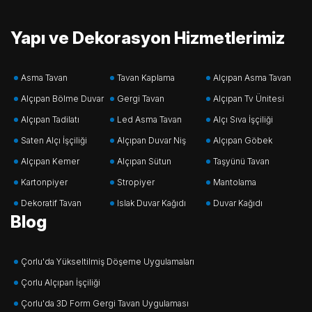
Yapı ve Dekorasyon Hizmetlerimiz
Asma Tavan
Tavan Kaplama
Alçıpan Asma Tavan
Alçıpan Bölme Duvar
Gergi Tavan
Alçıpan Tv Ünitesi
Alçıpan Tadilatı
Led Asma Tavan
Alçı Sıva İşçiliği
Saten Alçı İşçiliği
Alçıpan Duvar Niş
Alçıpan Göbek
Alçıpan Kemer
Alçıpan Sütun
Taşyünü Tavan
Kartonpiyer
Stropiyer
Mantolama
Dekoratif Tavan
Islak Duvar Kağıdı
Duvar Kağıdı
Blog
Çorlu'da Yükseltilmiş Döşeme Uygulamaları
Çorlu Alçıpan İşçiliği
Çorlu'da 3D Form Gergi Tavan Uygulaması